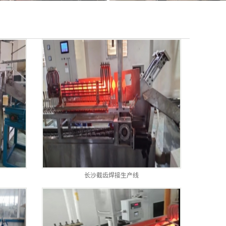
长沙截齿焊接生产线