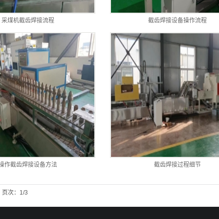
采煤机截齿焊接流程
截齿焊接设备操作流程
操作截齿焊接设备方法
截齿焊接过程细节
页次：1/3