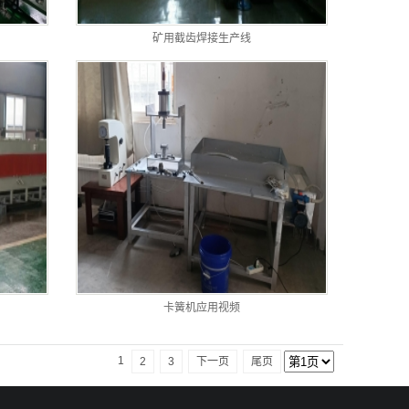
矿用截齿焊接生产线
卡簧机应用视频
1
2
3
下一页
尾页