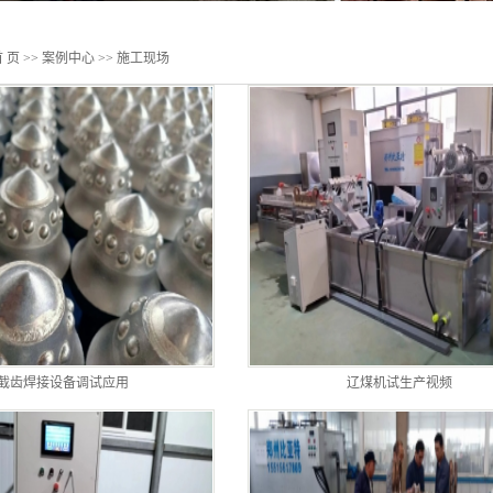
 页
>>
案例中心
>>
施工现场
截齿焊接设备调试应用
辽煤机试生产视频